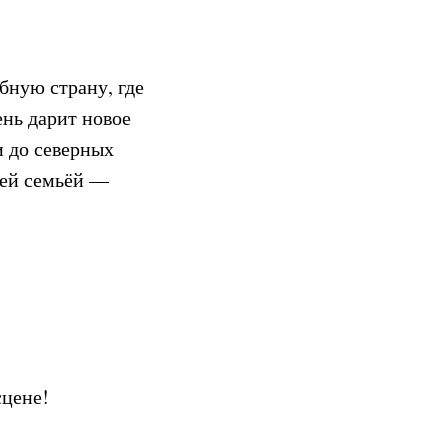
бную страну, где
ень дарит новое
и до северных
сей семьёй —
сцене!