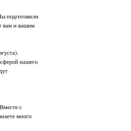
Мы подготовили
т вам и вашим
вгуста).
осферой нашего
дут
Вместе с
знаете много