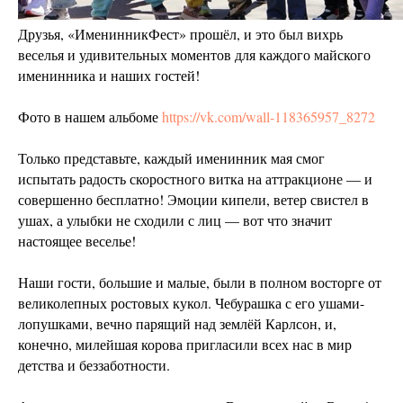
Друзья, «ИменинникФест» прошёл, и это был вихрь
веселья и удивительных моментов для каждого майского
именинника и наших гостей!
Фото в нашем альбоме
https://vk.com/wall-118365957_8272
Только представьте, каждый именинник мая смог
испытать радость скоростного витка на аттракционе — и
совершенно бесплатно! Эмоции кипели, ветер свистел в
ушах, а улыбки не сходили с лиц — вот что значит
настоящее веселье!
Наши гости, большие и малые, были в полном восторге от
великолепных ростовых кукол. Чебурашка с его ушами-
лопушками, вечно парящий над землёй Карлсон, и,
конечно, милейшая корова пригласили всех нас в мир
детства и беззаботности.