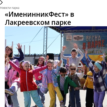
Новости парка
«ИменинникФест» в
Лакреевском парке