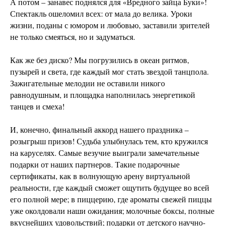
А потом – занавес поднялся для «Вредного зайца Буки»!
Спектакль ошеломил всех: от мала до велика. Уроки
жизни, поданы с юмором и любовью, заставили зрителей
не только смеяться, но и задуматься.
Как же без диско? Мы погрузились в океан ритмов,
пузырей и света, где каждый мог стать звездой танцпола.
Зажигательные мелодии не оставили никого
равнодушным, и площадка наполнилась энергетикой
танцев и смеха!
И, конечно, финальный аккорд нашего праздника –
розыгрыш призов! Судьба улыбнулась тем, кто кружился
на каруселях. Самые везучие выиграли замечательные
подарки от наших партнеров. Такие подарочные
сертификаты, как в волнующую арену виртуальной
реальности, где каждый сможет ощутить будущее во всей
его полной мере; в пиццерию, где ароматы свежей пиццы
уже околдовали наши ожидания; молочные боксы, полные
вкуснейших удовольствий; подарки от детского научно-